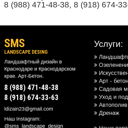
8 (988) 471-48-38, 8 (918) 674-33
SMS
Услуги:
LANDSCAPE DESING
Ландшафтн
Ландшафтный дизайн в
Озеленени
Краснодаре и Краснодарском
Искусстве
крае. Арт-Бетон.
Арт - бето
8 (988) 471-48-38
Садовая м
8 (918) 674-33-63
Уход и под
Автополив
ldizain23@gmail.com
Дренаж
Наш Instagram:
@sms_landscape_design
Наши парт