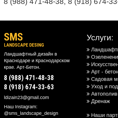
8 (988) 471-48-38, 8 (918) 674-33
SMS
Услуги:
LANDSCAPE DESING
Ландшафтн
Ландшафтный дизайн в
Озеленени
Краснодаре и Краснодарском
Искусстве
крае. Арт-Бетон.
Арт - бето
8 (988) 471-48-38
Садовая м
8 (918) 674-33-63
Уход и под
Автополив
ldizain23@gmail.com
Дренаж
Наш Instagram:
@sms_landscape_design
Наши парт